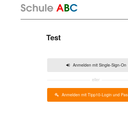
Test
Anmelden mit Single-Sign-On
eller
Anmelden mit Tipp10-Login und Pas